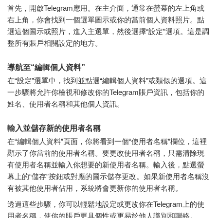
首先，開啟Telegram應用。在主介面，通常在螢幕的左上角或
右上角，你會找到一個選單圖示或你的當前個人資料照片。點
選這個圖示或照片，進入主選單，然後選擇“設定”選項。這是調
整所有賬戶相關設定的地方。
導航至“編輯個人資料”
在“設定”選單中，找到並點選“編輯個人資料”或類似的選項。這
一步驟將允許你檢視和修改你的Telegram賬戶資訊，包括你的
姓名、使用者名稱和其他個人資訊。
輸入並儲存新的使用者名稱
在“編輯個人資料”頁面，你將看到一個“使用者名稱”欄位，這裡
顯示了你當前的使用者名稱。要更改使用者名稱，只需清除現
有使用者名稱並輸入你想要的新使用者名稱。輸入後，點選螢
幕上的“儲存”按鈕或對應的圖示儲存更改。如果新使用者名稱沒
有被其他使用者佔用，系統將會更新你的使用者名稱。
透過這些步驟，你可以輕鬆地設定或更改你在Telegram上的使
用者名稱，使你的賬戶更具個性或更易於他人識別和聯絡。