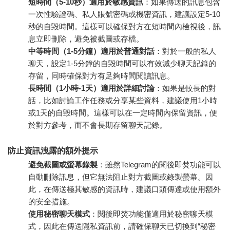
短時間（5-10秒）適用於敏感資訊
：如果傳送的訊息包含
一次性驗證碼、私人賬號密碼或機密資訊，建議設定5-10
秒的自毀時間。這樣可以確保對方在短時間內檢視後，訊
息立即刪除，避免被截圖或存檔。
中等時間（1-5分鐘）適用於普通對話
：對於一般的私人
聊天，設定1-5分鐘的自毀時間可以有效減少聊天記錄的
存留，同時確保對方有足夠時間閱讀訊息。
長時間（1小時-1天）適用於詳細討論
：如果是較長的對
話，比如討論工作任務或分享某些資料，建議使用1小時
或1天的自毀時間。這樣可以在一定時間內保留資訊，便
於對方參考，而不會長期存留聊天記錄。
防止資訊洩露的額外提示
避免截圖或螢幕錄製
：雖然Telegram的閱後即焚功能可以
自動刪除訊息，但它無法阻止對方截圖或錄製螢幕。因
此，在傳送極其敏感的資訊時，建議口頭傳達或使用額外
的安全措施。
使用秘密聊天模式
：閱後即焚功能僅適用於秘密聊天模
式，因此在傳送隱私資訊前，請確保聊天已切換到“秘密