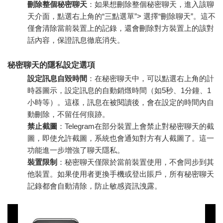
刪除整個秘密聊天
：如果想刪除整個秘密聊天，進入該聊
天介面，點選右上角的“三點選單”> 選擇“刪除聊天”。這不
僅會清除當前裝置上的記錄，還會刪除對方裝置上的該對
話內容，保證訊息徹底消失。
秘密聊天的隱私設定選項
設定訊息自毀時間
：在秘密聊天中，可以點選右上角的計
時器圖示，設定訊息的自動銷燬時間（如5秒、1分鐘、1
小時等）。這樣，訊息在被閱讀後，會在設定的時間內自
動刪除，不留任何痕跡。
禁止截圖
：Telegram在部分裝置上會禁止對秘密聊天的截
圖，即使允許截圖，系統也會通知對方有人截圖了。這一
功能進一步增強了聊天隱私。
裝置限制
：秘密聊天僅限於當前裝置使用，不會同步到其
他裝置。如果使用者更換手機或登出賬戶，所有秘密聊天
記錄都會自動清除，防止敏感資訊洩露。