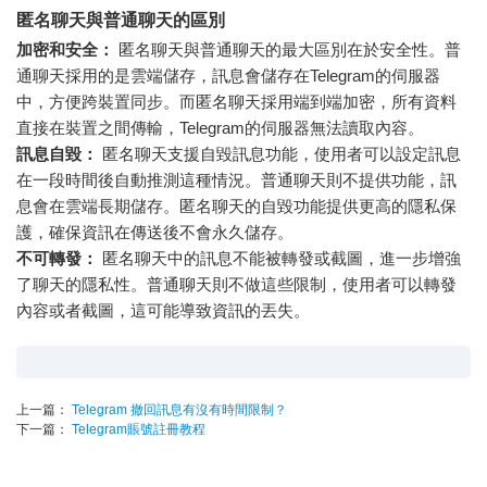
匿名聊天與普通聊天的區別
加密和安全：
匿名聊天與普通聊天的最大區別在於安全性。普
通聊天採用的是雲端儲存，訊息會儲存在Telegram的伺服器
中，方便跨裝置同步。而匿名聊天採用端到端加密，所有資料
直接在裝置之間傳輸，Telegram的伺服器無法讀取內容。
訊息自毀：
匿名聊天支援自毀訊息功能，使用者可以設定訊息
在一段時間後自動推測這種情況。普通聊天則不提供功能，訊
息會在雲端長期儲存。匿名聊天的自毀功能提供更高的隱私保
護，確保資訊在傳送後不會永久儲存。
不可轉發：
匿名聊天中的訊息不能被轉發或截圖，進一步增強
了聊天的隱私性。普通聊天則不做這些限制，使用者可以轉發
內容或者截圖，這可能導致資訊的丟失。
上一篇：
Telegram 撤回訊息有沒有時間限制？
下一篇：
Telegram賬號註冊教程