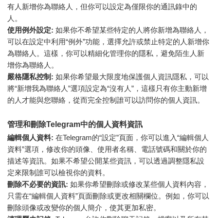
有人新增你為聯絡人，但你可以設定為僅限你的通訊錄中的
人。
使用例外設定:
如果你不希望某些特定的人將你新增為聯絡人，
可以在設定中利用“例外”功能，選擇允許或禁止特定的人新增你
為聯絡人。這樣，你可以精細化管理你的隱私，避免陌生人新
增你為聯絡人。
嚴格隱私控制:
如果你希望最大限度地保護個人資訊隱私，可以
將“新增我為聯絡人”選項設定為“沒有人”，這樣只有你主動新增
的人才能與您聯絡，從而完全控制誰可以訪問你的個人資訊。
管理和刪除Telegram中的個人資料資訊
編輯個人資料:
在Telegram的“設定”頁面，你可以進入“編輯個人
資料”選項，修改你的頭像、使用者名稱、電話號碼和關於你的
描述等資訊。如果不希望公開某些資訊，可以透過調整隱私設
定來限制誰可以檢視你的資料。
刪除不必要的資訊:
如果你希望刪除或修改某些個人資料內容，
只需在“編輯個人資料”頁面刪除或更改相關欄位。例如，你可以
刪除頭像或改變你的個人簡介，使其更加私密。