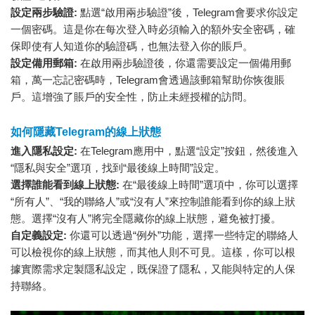
設定兩步驗證:
點選“啟用兩步驗證”後，Telegram會要求你設定
一個密碼。這是你在每次登入時必須輸入的額外安全密碼，確
保即使有人知道你的驗證碼，也無法登入你的賬戶。
設定備用郵箱:
在啟用兩步驗證後，你還需要設定一個備用郵
箱，萬一忘記密碼時，Telegram會透過該郵箱幫助你恢復賬
戶。這增強了賬戶的安全性，防止未經授權的訪問。
如何隱藏Telegram的線上狀態
進入隱私設定:
在Telegram應用中，點選“設定”按鈕，然後進入
“隱私與安全”選項，找到“最後線上時間”設定。
選擇誰能看到線上狀態:
在“最後線上時間”選項中，你可以選擇
“所有人”、“我的聯絡人”或“沒有人”來控制誰能看到你的線上狀
態。選擇“沒有人”將完全隱藏你的線上狀態，避免被打擾。
自定義設定:
你還可以透過“例外”功能，選擇一些特定的聯絡人
可以檢視你的線上狀態，而其他人則不可見。這樣，你可以根
據實際需求定製隱私設定，既保證了隱私，又能與特定的人保
持聯絡。