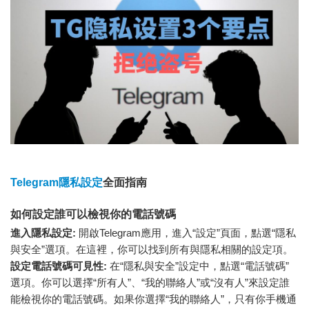
Telegram隱私設定
全面指南
如何設定誰可以檢視你的電話號碼
進入隱私設定:
開啟Telegram應用，進入“設定”頁面，點選“隱私
與安全”選項。在這裡，你可以找到所有與隱私相關的設定項。
設定電話號碼可見性:
在“隱私與安全”設定中，點選“電話號碼”
選項。你可以選擇“所有人”、“我的聯絡人”或“沒有人”來設定誰
能檢視你的電話號碼。如果你選擇“我的聯絡人”，只有你手機通