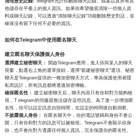
清理歷史記錄:
Telegram允許你刪除聊天記錄、檔案以及所有其
他儲存在平臺上的個人資訊。如果你希望徹底清除一些個人資
料或聊天記錄，可以透過“清除聊天記錄”功能刪除歷史對話，並
確保沒有留下任何不必要的資訊。
如何在Telegram中使用匿名聊天
建立匿名聊天保護個人身份
選擇建立秘密聊天：
開啟Telegram應用，進入你與某人的聊天
視窗，點選右上角的選單按鈕，選擇“新建秘密聊天”選項。秘密
聊天是Telegram提供的一種加密聊天方式，專為保護使用者隱
私而設計，所有訊息都將透過加密傳輸。
確保匿名性：
建立秘密聊天后，聊天內容只有你和對方能夠檢
視，T elegram的伺服器無法儲存這些訊息。為了進一步增強匿
名性，你可以設定訊息自毀時間，在設定的時間後自動洞察。
不披露個人身份：
在匿名聊天中，你的電話號碼和身份不會公
開，只有你和對方的訊息可以被檢視。Telegram不會顯示你身
份，也不會向對方透露任何個人資訊，完全保護你的匿名性。