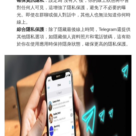
確保資訊隱私
：設定為“沒有人”後，你的線上狀態將不會
對任何人可見，這增強了隱私保護，避免了不必要的曝
光。即使在群聊或個人對話中，其他人也無法知道你何時
線上。
綜合隱私保護
：除了隱藏最後線上時間，Telegram還提供
其他隱私選項，如隱藏個人資料照片和電話號碼，這有助
於你在使用應用時保持隱身狀態，確保更高的隱私保護。