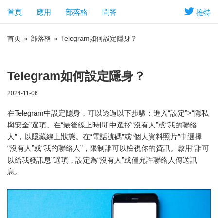
首頁
應用
部落格
問答
推特
首页
»
部落格
»
Telegram如何設定隱身？
Telegram如何設定隱身？
2024-11-06
在Telegram中設定隱身，可以透過以下步驟：進入“設定”>“隱私
與安全”選項。在“最後線上時間”中選擇“沒有人”或“我的聯絡
人”，以隱藏線上狀態。在“電話號碼”或“個人資料照片”中選擇
“沒有人”或“我的聯絡人”，限制誰可以檢視你的資訊。啟用“誰可
以給我發訊息”選項，設定為“沒有人”或僅允許聯絡人傳送訊
息。