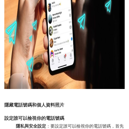
隱藏電話號碼和個人資料照片
設定誰可以檢視你的電話號碼
隱私與安全設定
：要設定誰可以檢視你的電話號碼，首先