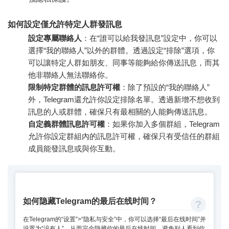
如何設定僅允許特定人群發訊息
設定專屬聯絡人
：在“誰可以給我發訊息”設定中，你可以
選擇“我的聯絡人”以外的群體。透過設定“排除”選項，你
可以讓特定人群如朋友、同事等能夠給你傳送訊息，而其
他非聯絡人無法聯絡你。
限制特定群體的訊息許可權
：除了預設的“我的聯絡人”
外，Telegram還允許你設定排除名單。透過新增不想收到
訊息的人或群體，確保只有最相關的人能夠傳送訊息。
自定義群體訊息許可權
：如果你加入多個群組，Telegram
允許你設定群組內的訊息許可權，確保只有受信任的群組
成員能發訊息或與你互動。
如何隐藏Telegram的最后在线时间？
在Telegram的“设置”>“隐私与安全”中，你可以选择“最后在线时间”并
设置为“没有人”，从而完全隐藏你的最后在线时间，避免别人看到你