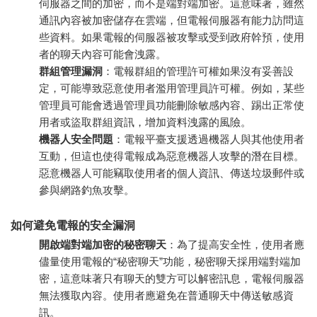
伺服器之間的加密，而不是端對端加密。這意味著，雖然
通訊內容被加密儲存在雲端，但電報伺服器有能力訪問這
些資料。如果電報的伺服器被攻擊或受到政府幹預，使用
者的聊天內容可能會洩露。
群組管理漏洞
：電報群組的管理許可權如果沒有妥善設
定，可能導致惡意使用者濫用管理員許可權。例如，某些
管理員可能會透過管理員功能刪除敏感內容、踢出正常使
用者或盜取群組資訊，增加資料洩露的風險。
機器人安全問題
：電報平臺支援透過機器人與其他使用者
互動，但這也使得電報成為惡意機器人攻擊的潛在目標。
惡意機器人可能竊取使用者的個人資訊、傳送垃圾郵件或
參與網路釣魚攻擊。
如何避免電報的安全漏洞
開啟端對端加密的秘密聊天
：為了提高安全性，使用者應
儘量使用電報的“秘密聊天”功能，秘密聊天採用端對端加
密，這意味著只有聊天的雙方可以解密訊息，電報伺服器
無法獲取內容。使用者應避免在普通聊天中傳送敏感資
訊。