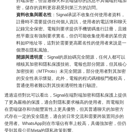
對端加密，但普通聊天和雲端儲存的訊息不具備端對端加
密，儲存的資料更容易受到第三方的訪問。
資料收集與匿名性
：Signal承諾不收集任何使用者資料，
註冊時不需要提供任何個人資訊，使用者的電話簿和聊天
記錄完全保密。電報則要求提供手機號碼進行註冊，且雖
然平臺沒有強制要求實名，但仍可能收集使用者的某些資
料如IP地址等，這對於需要更高匿名性的使用者來說是一
個潛在隱私風險。
開源與透明度
：Signal的原始碼完全開源，任何人都可以
稽核其加密和隱私保護技術。電報也部分開源，但其核心
加密技術（MTProto）未完全開源，部分使用者對其加密
的安全性表示懷疑。此外，電報的程式碼稽核門檻較高，
普通使用者難以對其技術透明性進行驗證。
透過這些對比可以看出，Signal在端對端加密和隱私保護上提供
了更為嚴格的保護，適合對隱私要求極高的使用者。而電報則
在雲端儲存和功能豐富性上更具優勢，但其普通聊天的加密方
式存在一定的安全隱患，適合於日常交流和需要跨裝置同步的
使用者。WhatsApp則在市場佔有率上較高，具備強加密，但仍
受到其母公司Meta的隱私政策影響。