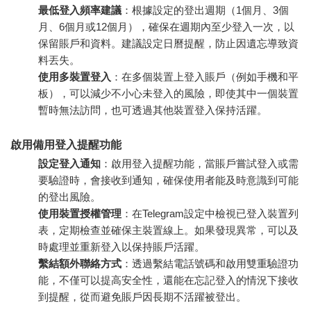
最低登入頻率建議
：根據設定的登出週期（1個月、3個
月、6個月或12個月），確保在週期內至少登入一次，以
保留賬戶和資料。建議設定日曆提醒，防止因遺忘導致資
料丟失。
使用多裝置登入
：在多個裝置上登入賬戶（例如手機和平
板），可以減少不小心未登入的風險，即使其中一個裝置
暫時無法訪問，也可透過其他裝置登入保持活躍。
啟用備用登入提醒功能
設定登入通知
：啟用登入提醒功能，當賬戶嘗試登入或需
要驗證時，會接收到通知，確保使用者能及時意識到可能
的登出風險。
使用裝置授權管理
：在Telegram設定中檢視已登入裝置列
表，定期檢查並確保主裝置線上。如果發現異常，可以及
時處理並重新登入以保持賬戶活躍。
繫結額外聯絡方式
：透過繫結電話號碼和啟用雙重驗證功
能，不僅可以提高安全性，還能在忘記登入的情況下接收
到提醒，從而避免賬戶因長期不活躍被登出。