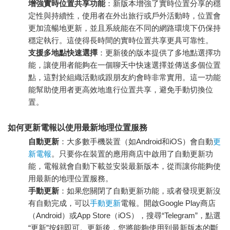
增強實時位置共享功能
：新版本增強了實時位置分享的穩
定性與持續性，使用者在外出旅行或戶外活動時，位置會
更加流暢地更新，並且系統能在不同的網路環境下仍保持
穩定執行。這使得長時間的實時位置共享更具可靠性。
支援多地點快速選擇
：更新後的版本提供了多地點選擇功
能，讓使用者能夠在一個聊天中快速選擇並傳送多個位置
點，這對於組織活動或跟朋友約會時非常實用。這一功能
能幫助使用者更高效地進行位置共享，避免手動切換位
置。
如何更新電報以使用最新地理位置服務
自動更新
：大多數手機裝置（如Android和iOS）會自動
更
新電報
。只要你在裝置的應用商店中啟用了自動更新功
能，電報就會自動下載並安裝最新版本，從而讓你能夠使
用最新的地理位置服務。
手動更新
：如果您關閉了自動更新功能，或者發現更新沒
有自動完成，可以
手動更新
電報。開啟Goog​​le Play商店
（Android）或App Store（iOS），搜尋“Telegram”，點選
“更新”按鈕即可。更新後，您將能夠使用到最新版本的斷