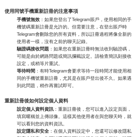
使用同號手機重新註冊的注意事項
手機號無效
：如果您登出了Telegram賬戶，使用相同的手
機號碼重新註冊是允許的。但需要注意，在登出賬戶時
Telegram會刪除您的所有資料，所以註冊過程將像全新的
使用者一樣，沒有之前的聊天記錄。
驗證碼接收問題
：如果您在重新註冊時無法收到驗證碼，
可能是由於網路問題或簡訊攔截設定。請檢查簡訊刻接收
設定，或稍等片重試。
等待時間
：有時Telegram會要求等待一段時間才能使用相
同的手機號重新註冊，尤其是在賬戶登出後不久。如果遇
到此問題，稍作再嘗試即可。
重新註冊後如何設定個人資料
設定個人資料資訊
：重新註冊後，您可以進入設定頁面，
填寫暱稱並上傳頭像。這樣其他使用者在與您聊天時，就
可以看到您的資料資訊。
設定隱私和安全
：在個人資料設定中，您還可以修改隱私