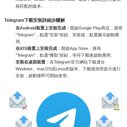
統匹配的版本。
Telegram下載安裝詳細步驟解
在Android裝置上安裝完成
：開啟Goog​​le Play商店，搜尋
“Telegram”，點選“安裝”按鈕。安裝後，點選圖示啟動應
用。
在iOS裝置上安裝完成
：開啟App Store，搜尋
“Telegram”，點選“獲取”按鈕，等待下載後啟動應用。
安裝在桌面裝置
：在Telegram官方網站下載適合
Windows、macOS或Linux的版本。下載後按照提示進行
安裝，啟動後即可開始使用。