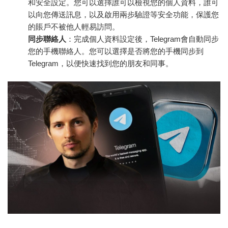
和安全設定。您可以選擇誰可以檢視您的個人資料，誰可
以向您傳送訊息，以及啟用兩步驗證等安全功能，保護您
的賬戶不被他人輕易訪問。
同步聯絡人
：完成個人資料設定後，Telegram會自動同步
您的手機聯絡人。您可以選擇是否將您的手機同步到
Telegram，以便快速找到您的朋友和同事。