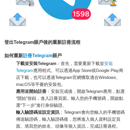
登出Telegram賬戶後的重新註冊流程
如何重新
註冊Telegram
賬戶
下載並安裝Telegram
：首先，需要重新下載並
安裝
Telegram
應用程式。可以透過App Store或Google Play商
店下載，也可以透過Telegram官網獲取適合Windows、
macOS等平臺的安裝包。
應用並開始註冊
：安裝完成後，開啟Telegram應用，點選
“開始”按鈕，進入註冊頁面。輸入您的手機號碼，開啟點
選“下一步”進行身份驗證。
輸入驗證碼並設定資訊
：Telegram會向您輸入的手機號碼
傳送驗證碼，輸入驗證碼後，您將進入個人資料設定頁
面。填寫您的姓名、頭像等個人資訊，完成註冊過程。