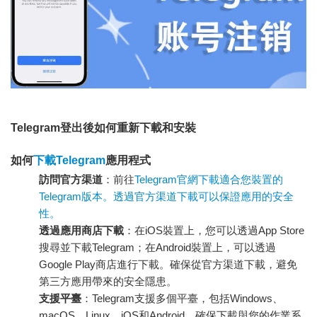
Telegram登出後如何重新下載和安裝
如何
下載Telegram
應用程式
訪問官方渠道
：前往
Telegram官網
下載適合您裝置的
Telegram版本。透過官方渠道下載可以保證應用的安全
性。
透過應用商店下載
：在iOS裝置上，您可以透過App Store
搜尋並下載Telegram；在Android裝置上，可以透過
Google Play商店進行下載。確保從官方渠道下載，避免
第三方應用帶來的安全隱患。
支援平臺
：Telegram支援多個平臺，包括Windows、
macOS、Linux、iOS和Android。確保下載與您的作業系