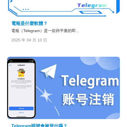
電報是什麼軟體？
電報（Telegram）是一款跨平臺的即...
2025 年 04 月 10 日
Telegram賬號會被登出嗎？