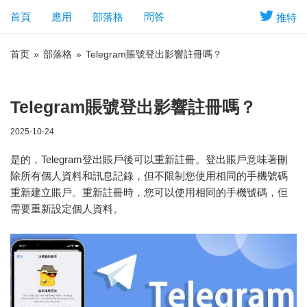
首頁
應用
部落格
問答
推特
首页
»
部落格
»
Telegram賬號登出影響註冊嗎？
Telegram賬號登出影響註冊嗎？
2025-10-24
是的，Telegram登出賬戶後可以重新註冊。登出賬戶意味著刪
除所有個人資料和訊息記錄，但不限制您使用相同的手機號碼
重新建立賬戶。重新註冊時，您可以使用相同的手機號碼，但
需要重新設定個人資料。