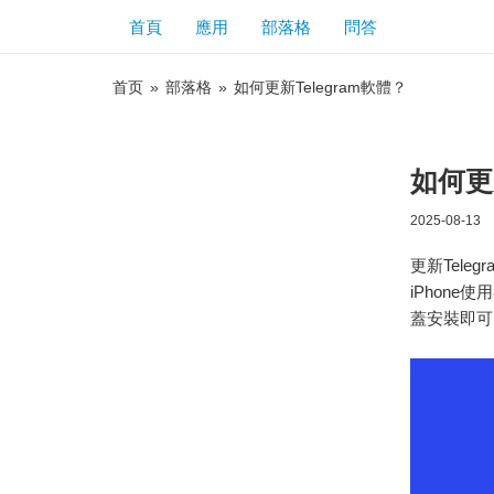
首頁
應用
部落格
問答
首页
»
部落格
»
如何更新Telegram軟體？
如何更新
2025-08-13
更新Tel
iPhone
蓋安裝即可