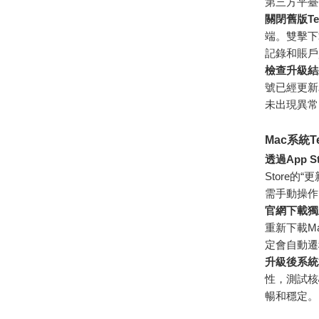
第三方平臺
關閉舊版Te
端。雙擊下
記錄和賬戶
檢查升級結
號已經更新
未出現異常
Mac系統T
透過App 
Store的
需手動操作
官網下載獨
重新下載M
定會自動遷
升級後系統
性，測試核
暢和穩定。