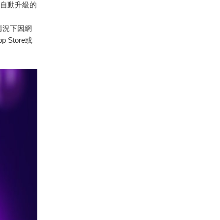
升自動升級的
情況下因網
Store或