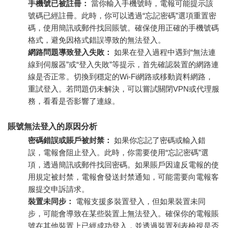
手機號已被註冊：
當你輸入手機號時，電報可能提示該
號碼已經註冊。此時，你可以透過“忘記密碼”選項重置密
碼，使用簡訊或郵件找回賬號。確保使用正確的手機號碼
格式，避免因格式錯誤導致的無法登入。
網路問題導致登入失敗：
如果在登入過程中遇到“無法連
線到伺服器”或“登入失敗”等提示，首先確認裝置的網路連
線是否正常。切換到穩定的Wi-Fi網路或移動資料網路，
重試登入。若問題仍未解決，可以嘗試關閉VPN或代理服
務，看看是否影響了連線。
賬號無法登入的原因分析
密碼錯誤或賬戶被封禁：
如果你忘記了密碼或輸入錯
誤，電報會阻止登入。此時，你需要使用“忘記密碼”選
項，透過簡訊或郵件找回密碼。如果賬戶因違反電報的使
用規定被封禁，電報會發送封禁通知，可能需要向電報客
服提交申訴請求。
裝置未同步：
電報支援多裝置登入，但如果裝置未同
步，可能會導致在某些裝置上無法登入。確保你的電報賬
號在其他裝置上已經成功登入，並透過裝置列表檢視是否