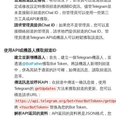
透過頻道設定檢視
：有些情況下，管理員可以透過頻道設
定或修改設定時獲得頻道的相關ID資訊。儘管Telegram並
未直接顯示頻道的Chat ID，但管理員可以使用一些第三
方工具或API來獲取。
請求管理員提供Chat ID
：如果您不是管理員，您可以直
接聯絡頻道的管理員，請求他們提供頻道的Chat ID。管
理員透過Telegram API或機器人可以輕鬆獲取該資訊。
使用API或機器人獲取頻道ID
建立並新增機器人
：首先，建立一個Telegram機器人，並
透過
@BotFather
獲取Bot Token。將該機器人新增到頻道
中，併為其賦予適當的許可權，如傳送訊息、讀取頻道訊
息等。
傳送訊息並呼叫API
：在頻道中傳送一條訊息後，使用
Telegram的
方法來獲取頻道的更新。您可以
getUpdates
構造請求URL：
https://api.telegram.org/bot<YourBotToken>/getUp
將
替換為您的Bot Token。
<YourBotToken>
解析API返回的資料
：API返回的資料將是JSON格式，您